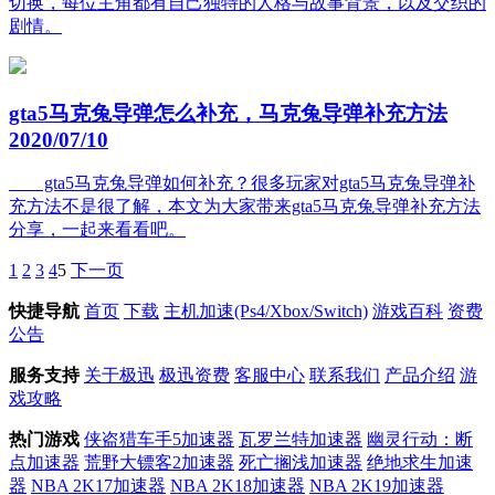
切换，每位主角都有自己独特的人格与故事背景，以及交织的
剧情。
gta5马克兔导弹怎么补充，马克兔导弹补充方法
2020/07/10
gta5马克兔导弹如何补充？很多玩家对gta5马克兔导弹补
充方法不是很了解，本文为大家带来gta5马克兔导弹补充方法
分享，一起来看看吧。
1
2
3
4
5
下一页
快捷导航
首页
下载
主机加速(Ps4/Xbox/Switch)
游戏百科
资费
公告
服务支持
关于极迅
极迅资费
客服中心
联系我们
产品介绍
游
戏攻略
热门游戏
侠盗猎车手5加速器
瓦罗兰特加速器
幽灵行动：断
点加速器
荒野大镖客2加速器
死亡搁浅加速器
绝地求生加速
器
NBA 2K17加速器
NBA 2K18加速器
NBA 2K19加速器