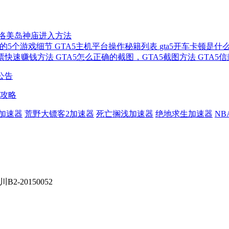
洛美岛神庙进入方法
道的5个游戏细节
GTA5主机平台操作秘籍列表
gta5开车卡顿是什
股票快速赚钱方法
GTA5怎么正确的截图，GTA5截图方法
GTA5
公告
攻略
加速器
荒野大镖客2加速器
死亡搁浅加速器
绝地求生加速器
NB
B2-20150052