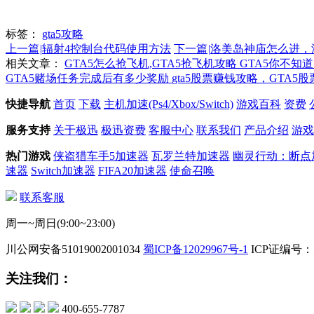
标签：
gta5攻略
上一篇
|
辐射4控制台代码使用方法
下一篇
|
洛美岛神庙怎么进，
相关文章：
GTA5怎么抢飞机,GTA5抢飞机攻略
GTA5你不知
GTA5赌场任务完成后有多少奖励
gta5股票赚钱攻略，GTA5
快捷导航
首页
下载
主机加速(Ps4/Xbox/Switch)
游戏百科
资费
服务支持
关于极迅
极迅资费
客服中心
联系我们
产品介绍
游戏
热门游戏
侠盗猎车手5加速器
瓦罗兰特加速器
幽灵行动：断点
速器
Switch加速器
FIFA20加速器
使命召唤
联系客服
周一~周日(9:00~23:00)
川公网安备51019002001034
蜀ICP备12029967号-1
ICP证编号：川
关注我们：
400-655-7787