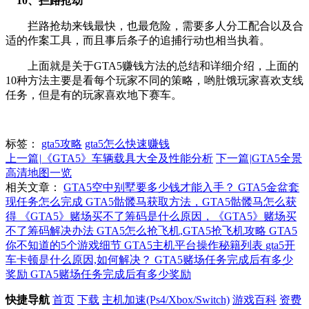
10、拦路抢劫
拦路抢劫来钱最快，也最危险，需要多人分工配合以及合
适的作案工具，而且事后条子的追捕行动也相当执着。
上面就是关于GTA5赚钱方法的总结和详细介绍，上面的
10种方法主要是看每个玩家不同的策略，哟肚饿玩家喜欢支线
任务，但是有的玩家喜欢地下赛车。
标签：
gta5攻略
gta5怎么快速赚钱
上一篇
|
《GTA5》车辆载具大全及性能分析
下一篇
|
GTA5全景
高清地图一览
相关文章：
GTA5空中别墅要多少钱才能入手？
GTA5金盆套
现任务怎么完成
GTA5骷髅马获取方法，GTA5骷髅马怎么获
得
《GTA5》赌场买不了筹码是什么原因，《GTA5》赌场买
不了筹码解决办法
GTA5怎么抢飞机,GTA5抢飞机攻略
GTA5
你不知道的5个游戏细节
GTA5主机平台操作秘籍列表
gta5开
车卡顿是什么原因,如何解决？
GTA5赌场任务完成后有多少
奖励
GTA5赌场任务完成后有多少奖励
快捷导航
首页
下载
主机加速(Ps4/Xbox/Switch)
游戏百科
资费