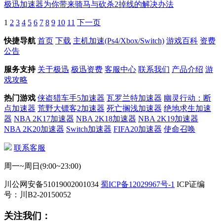
极迅加速器为你带来骑马与砍杀2掉线的解决办法
1
2
3
4
5
6
7
8
9
10
11
下一页
快捷导航
首页
下载
主机加速(Ps4/Xbox/Switch)
游戏百科
资费
公告
服务支持
关于极迅
极迅资费
客服中心
联系我们
产品介绍
游
戏攻略
热门游戏
侠盗猎车手5加速器
瓦罗兰特加速器
幽灵行动：断
点加速器
荒野大镖客2加速器
死亡搁浅加速器
绝地求生加速
器
NBA 2K17加速器
NBA 2K18加速器
NBA 2K19加速器
NBA 2K20加速器
Switch加速器
FIFA20加速器
使命召唤
联系客服
周一~周日(9:00~23:00)
川公网安备51019002001034
蜀ICP备12029967号-1
ICP证编
号：川B2-20150052
关注我们：