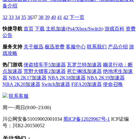
备介绍
32
33
34
35
36
37
38
39
40
41
42
下一页
快捷导航
首页
下载
主机加速(Ps4/Xbox/Switch)
游戏百科
资费
公告
服务支持
关于极迅
极迅资费
客服中心
联系我们
产品介绍
游
戏攻略
热门游戏
侠盗猎车手5加速器
瓦罗兰特加速器
幽灵行动：断
点加速器
荒野大镖客2加速器
死亡搁浅加速器
绝地求生加速
器
NBA 2K17加速器
NBA 2K18加速器
NBA 2K19加速器
NBA 2K20加速器
Switch加速器
FIFA20加速器
使命召唤
联系客服
周一~周日(9:00~23:00)
川公网安备51019002001034
蜀ICP备12029967号-1
ICP证编
号：川B2-20150052
关注我们：