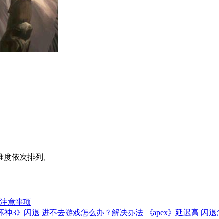
s难度依次排列、
家注意事项
坏神3》闪退 进不去游戏怎么办？解决办法
《apex》延迟高 闪