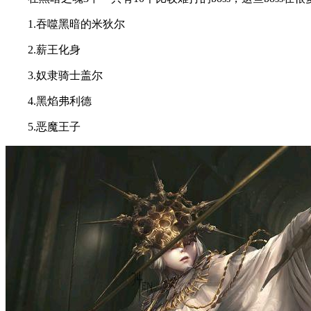
1.吞噬黑暗的米狄尔
2.薪王化身
3.奴隶骑士盖尔
4.黑焰弗利德
5.恶魔王子