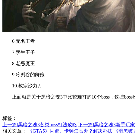
6.无名王者
7.孪生王子
8.老恶魔王
9.冷冽谷的舞娘
10.教宗沙力万
上面就是关于黑暗之魂3中比较难打的10个boss，这些bos
标签：
上一篇
|
黑暗之魂3各类boss打法攻略
下一篇
|
黑暗之魂3新手玩
相关文章：
《GTA5》闪退、卡顿怎么办？解决办法
《暗黑破