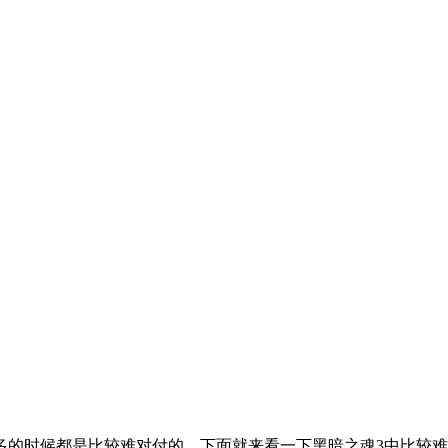
很多的时候都是比较难对付的，下面就来看一下黑暗之魂3中比较难打的