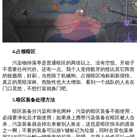
4.占领暗区
污染物掉落率是普通暗区的两倍以上。没有空投。开箱子
不需要任何代价。还有一点。我个人觉得黯牙的怪比其它阵营
的较蠢萌，好刷，当然除了机械狗。占领暗区地标刷新很快。
真正的黑暗深林。危险性也大大增加。看到一个战队的人名在
门口晃悠，不想打架就换门吧。
5.暗区装备处理方法
暗区装备分污染和净化两种，污染的暗区装备不能使用，
必须要净化后才能使用；如果身上携带污染装备在暗区被人击
杀，污染装备就会掉出来被别人捡走，这也是暗区快乐的源泉
之一啊；不要的装备可以按V键标记为垃圾，同时在背包菜单
按TAB可以分解一键所有的垃圾；同理，在商人处也可以一键