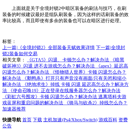
上面就是关于全境封锁2中暗区装备的刷法与技巧，在刷
装备的时候建议最好是组队刷装备，因为这样的话刷装备的效
率比较高，而且即使有多余的装备也可以在暗区进行处理。
标签：
上一篇
|
《全境封锁2》全部装备天赋效果详情
下一篇
|
全境封
锁2装备如何交易
相关文章：
《GTA5》闪退、卡顿怎么办？解决办法
《暗黑
破坏神3》闪退 进不去游戏怎么办？解决办法
《apex》延迟高
闪退怎么办？解决办法
《怪物猎人世界》卡顿 闪退怎么办？
解决办法
《鹅鸭杀》打开只有声音没有画面/只有关闭和缩小
解决办法
《绝地求生》掉线 卡顿 闪退 延迟高怎么办？解决方
法
《使命召唤19》正在登录在线服务器怎么办？解决办法
《彩虹六号围攻》卡顿 闪退怎么办？解决办法
逃离塔科夫游
戏蓝屏和重启问题的解决办法
《骑马与砍杀2》掉线怎么办？
加速器推荐
快捷导航
首页
下载
主机加速(Ps4/Xbox/Switch)
游戏百科
资费
公告