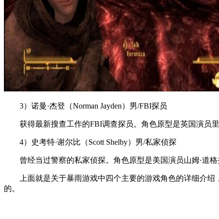
3）诺曼·杰登（Norman Jayden）男/FBI探员
获得最新搜查工作的FBI调查探员。角色原型是英国演员里昂·欧肯
4）史考特·谢尔比（Scott Shelby）男/私家侦探
曾经当过警察的私家侦探。角色原型是美国演员山姆·道格拉斯（S
上面就是关于暴雨游戏中四个主要的游戏角色的详细介绍，
的。