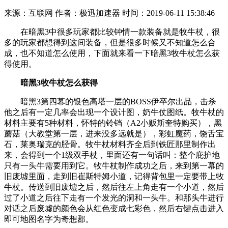
来源：互联网
作者：极迅加速器
时间：2019-06-11 15:38:46
在暗黑3中很多玩家都比较钟情一款装备就是牧牛杖，很
多的玩家都想得到这间装备，但是很多时候又不知道怎么合
成，也不知道怎么使用，下面就来看一下暗黑3牧牛杖怎么获
得使用。
暗黑3牧牛杖怎么获得
暗黑3第四幕的银色高塔一层的BOSS伊卒尔出品，击杀
他之后有一定几率会出现一个设计图，奶牛仗图纸。牧牛杖的
材料主要有5种材料，怀特的铃铛（A2小贩斯奎特购买），黑
蘑菇（大教堂第一层，进来没多远就是），彩虹魔药，饶舌宝
石，莱奥瑞克的胫骨。牧牛杖材料齐全后到铁匠那里制作出
来，会得到一个1级双手杖，里面还有一句话叫：整个庇护地
只有一头牛需要用到它。牧牛杖制作成功之后，来到第一幕的
旧废墟里面，走到旧崔斯特姆小道，记得背包里一定要带上牧
牛杖。传送到旧废墟之后，然后往左上角走有一个小道，然后
过了小道之后往下走有一个发光的洞和一头牛。和那头牛进行
对话之后废墟的颜色会从红色变成七彩色，然后右键点击进入
即可地图名字为奇想郡。