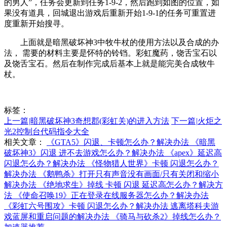
的男人”，任务会更新到任务1-9-2，然后跑到如图的位置，如
果没有道具，回城退出游戏后重新开始1-9-1的任务可重置进
度重新开始搜寻。
上面就是暗黑破坏神3中牧牛杖的使用方法以及合成的办
法， 需要的材料主要是怀特的铃铛。彩虹魔药，饶舌宝石以
及饶舌宝石。然后在制作完成后基本上就是能完美合成牧牛
杖。
标签：
上一篇
|
暗黑破坏神3奇想郡(彩虹关)的进入方法
下一篇
|
火炬之
光2控制台代码指令大全
相关文章：
《GTA5》闪退、卡顿怎么办？解决办法
《暗黑
破坏神3》闪退 进不去游戏怎么办？解决办法
《apex》延迟高
闪退怎么办？解决办法
《怪物猎人世界》卡顿 闪退怎么办？
解决办法
《鹅鸭杀》打开只有声音没有画面/只有关闭和缩小
解决办法
《绝地求生》掉线 卡顿 闪退 延迟高怎么办？解决方
法
《使命召唤19》正在登录在线服务器怎么办？解决办法
《彩虹六号围攻》卡顿 闪退怎么办？解决办法
逃离塔科夫游
戏蓝屏和重启问题的解决办法
《骑马与砍杀2》掉线怎么办？