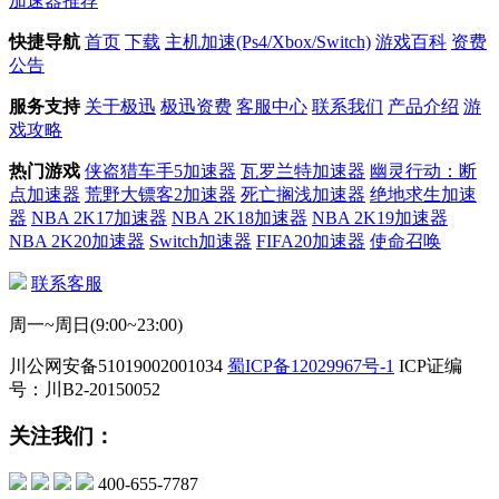
加速器推荐
快捷导航
首页
下载
主机加速(Ps4/Xbox/Switch)
游戏百科
资费
公告
服务支持
关于极迅
极迅资费
客服中心
联系我们
产品介绍
游
戏攻略
热门游戏
侠盗猎车手5加速器
瓦罗兰特加速器
幽灵行动：断
点加速器
荒野大镖客2加速器
死亡搁浅加速器
绝地求生加速
器
NBA 2K17加速器
NBA 2K18加速器
NBA 2K19加速器
NBA 2K20加速器
Switch加速器
FIFA20加速器
使命召唤
联系客服
周一~周日(9:00~23:00)
川公网安备51019002001034
蜀ICP备12029967号-1
ICP证编
号：川B2-20150052
关注我们：
400-655-7787