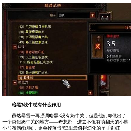
暗黑3牧牛杖有什么作用
虽然暴雪一再强调暗黑3没有奶牛关，但是他们却做出了
一个类似奶牛关的地方——奇想郡。进去不但有萌翻天的小熊
小马布偶(怪物)，更会掉落暗黑3里最值得幻化的单手剑虹