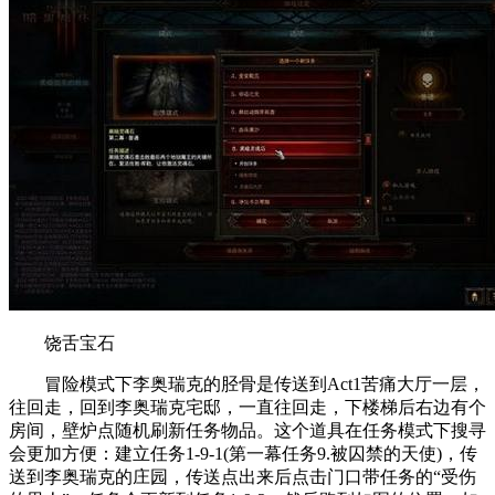
饶舌宝石
冒险模式下李奥瑞克的胫骨是传送到Act1苦痛大厅一层，
往回走，回到李奥瑞克宅邸，一直往回走，下楼梯后右边有个
房间，壁炉点随机刷新任务物品。这个道具在任务模式下搜寻
会更加方便：建立任务1-9-1(第一幕任务9.被囚禁的天使)，传
送到李奥瑞克的庄园，传送点出来后点击门口带任务的“受伤