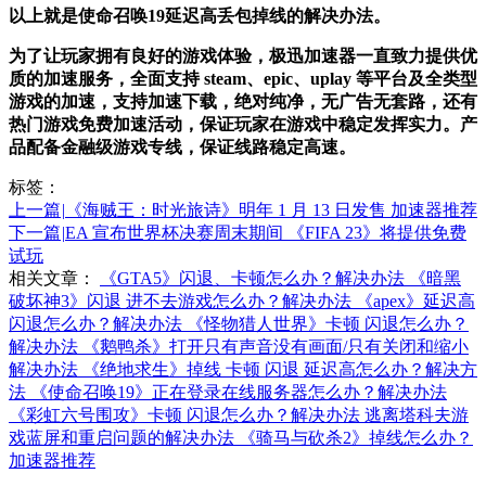
以上就是使命召唤19延迟高丢包掉线的解决办法。
为了让玩家拥有良好的游戏体验，极迅加速器一直致力提供优
质的加速服务，全面支持
steam、epic、uplay 等平台及全类型
游戏的加速，支持加速下载，绝对纯净，无广告无套路，还有
热门游戏免费加速活动，保证玩家在游戏中稳定发挥实力。产
品配备金融级游戏专线，保证线路稳定高速。
标签：
上一篇
|
《海贼王：时光旅诗》明年 1 月 13 日发售 加速器推荐
下一篇
|
EA 宣布世界杯决赛周末期间 《FIFA 23》将提供免费
试玩
相关文章：
《GTA5》闪退、卡顿怎么办？解决办法
《暗黑
破坏神3》闪退 进不去游戏怎么办？解决办法
《apex》延迟高
闪退怎么办？解决办法
《怪物猎人世界》卡顿 闪退怎么办？
解决办法
《鹅鸭杀》打开只有声音没有画面/只有关闭和缩小
解决办法
《绝地求生》掉线 卡顿 闪退 延迟高怎么办？解决方
法
《使命召唤19》正在登录在线服务器怎么办？解决办法
《彩虹六号围攻》卡顿 闪退怎么办？解决办法
逃离塔科夫游
戏蓝屏和重启问题的解决办法
《骑马与砍杀2》掉线怎么办？
加速器推荐