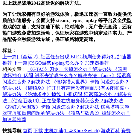
以上就是战地2042高延迟的解决方法。
为了让玩家拥有良好的游戏体验，极迅加速器一直致力提供优
质的加速服务，全面支持 steam、epic、uplay 等平台及全类型
游戏的加速，支持加速下载，绝对纯净，无广告无套路，还有
热门游戏免费加速活动，保证玩家在游戏中稳定发挥实力。产
品配备金融级游戏专线，保证线路稳定高速。
标签：
上一篇
|
《命运 2》社区任务出现 BUG,频刷任务得好礼 加速器
推荐
下一篇
|
CSGO游戏跳ping怎么办？ 加速器推荐
相关文章：
《GTA5》闪退、卡顿怎么办？解决办法
《暗黑
破坏神3》闪退 进不去游戏怎么办？解决办法
《apex》延迟高
闪退怎么办？解决办法
《怪物猎人世界》卡顿 闪退怎么办？
解决办法
《鹅鸭杀》打开只有声音没有画面/只有关闭和缩小
解决办法
《绝地求生》掉线 卡顿 闪退 延迟高怎么办？解决方
法
《使命召唤19》正在登录在线服务器怎么办？解决办法
《彩虹六号围攻》卡顿 闪退怎么办？解决办法
逃离塔科夫游
戏蓝屏和重启问题的解决办法
《骑马与砍杀2》掉线怎么办？
加速器推荐
快捷导航
首页
下载
主机加速(Ps4/Xbox/Switch)
游戏百科
资费