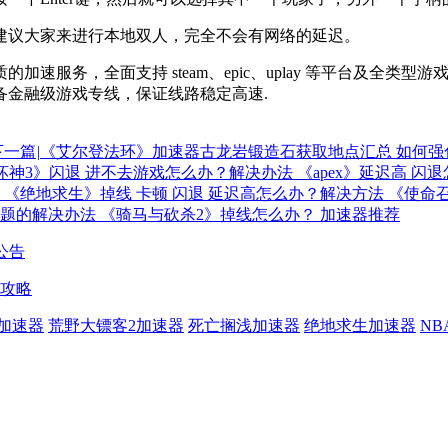
议大家来进行本地双人，完全不会有网络的延迟。
速服务，全面支持 steam、epic、uplay 等平台及全
备金融级游戏专线，保证线路稳定高速.
下一篇
|
《艾尔登法环》加速器古龙岩锻造石获取地点汇总 如何强
坏神3》闪退 进不去游戏怎么办？解决办法
《apex》延迟高 闪
《绝地求生》掉线 卡顿 闪退 延迟高怎么办？解决方法
《使命
题的解决办法
《骑马与砍杀2》掉线怎么办？ 加速器推荐
公告
攻略
加速器
荒野大镖客2加速器
死亡搁浅加速器
绝地求生加速器
NB