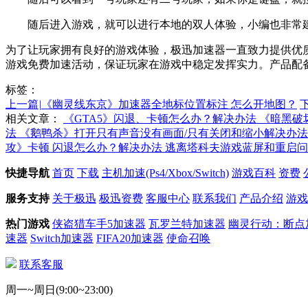
随后进入游戏，就可以进行本地的双人体验，小编也非常建
为了让玩家拥有良好的游戏体验，极迅加速器一直致力提供优质的加
游戏免费加速活动，保证玩家在游戏中稳定发挥实力。产品配
标签：
上一篇
|
《幽灵线东京》加速器全地标位置标注 怎么开地图？
相关文章：
《GTA5》闪退、卡顿怎么办？解决办法
《暗黑破
法
《鹅鸭杀》打开只有声音没有画面/只有关闭和缩小解决办法
攻》卡顿 闪退怎么办？解决办法
逃离塔科夫游戏蓝屏和重启问
快捷导航
首页
下载
主机加速(Ps4/Xbox/Switch)
游戏百科
资费
服务支持
关于极迅
极迅资费
客服中心
联系我们
产品介绍
游戏
热门游戏
侠盗猎车手5加速器
瓦罗兰特加速器
幽灵行动：断点
速器
Switch加速器
FIFA20加速器
使命召唤
联系客服
周一~周日(9:00~23:00)