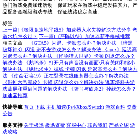
热门游戏免费加速活动，保证玩家在游戏中稳定发挥实力。产
品配备金融级游戏专线，保证线路稳定高速.
标签：
上一篇
|
《极限竞速地平线5》加速器入水失控解决方法分享 弯
道水坑怎么过？
下一篇
|
《严阵以待》加速器新手枪械推荐
相关文章：
《GTA5》闪退、卡顿怎么办？解决办法
《暗黑
破坏神3》闪退 进不去游戏怎么办？解决办法
《apex》延迟高
闪退怎么办？解决办法
《怪物猎人世界》卡顿 闪退怎么办？
解决办法
《鹅鸭杀》打开只有声音没有画面/只有关闭和缩小
解决办法
《绝地求生》掉线 卡顿 闪退 延迟高怎么办？解决方
法
《使命召唤19》正在登录在线服务器怎么办？解决办法
《彩虹六号围攻》卡顿 闪退怎么办？解决办法
逃离塔科夫游
戏蓝屏和重启问题的解决办法
《骑马与砍杀2》掉线怎么办？
加速器推荐
快捷导航
首页
下载
主机加速(Ps4/Xbox/Switch)
游戏百科
资费
公告
服务支持
关于极迅
极迅资费
客服中心
联系我们
产品介绍
游
戏攻略