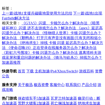
标签：
上一篇
|
战地1支援兵磁吸地雷使用方法总结
下一篇
|
战地1出现
Fairfight解决方法
相关文章：
《GTA5》闪退、卡顿怎么办？解决办法
《暗黑
破坏神3》闪退 进不去游戏怎么办？解决办法
《apex》延迟高
闪退怎么办？解决办法
《怪物猎人世界》卡顿 闪退怎么办？
解决办法
《鹅鸭杀》打开只有声音没有画面/只有关闭和缩小
解决办法
《绝地求生》掉线 卡顿 闪退 延迟高怎么办？解决方
法
《使命召唤19》正在登录在线服务器怎么办？解决办法
《彩虹六号围攻》卡顿 闪退怎么办？解决办法
逃离塔科夫游
戏蓝屏和重启问题的解决办法
《骑马与砍杀2》掉线怎么办？
加速器推荐
快捷导航
首页
下载
主机加速(Ps4/Xbox/Switch)
游戏百科
资费
公告
服务支持
关于极迅
极迅资费
客服中心
联系我们
产品介绍
游
戏攻略
热门游戏
侠盗猎车手5加速器
瓦罗兰特加速器
幽灵行动：断
点加速器
荒野大镖客2加速器
死亡搁浅加速器
绝地求生加速