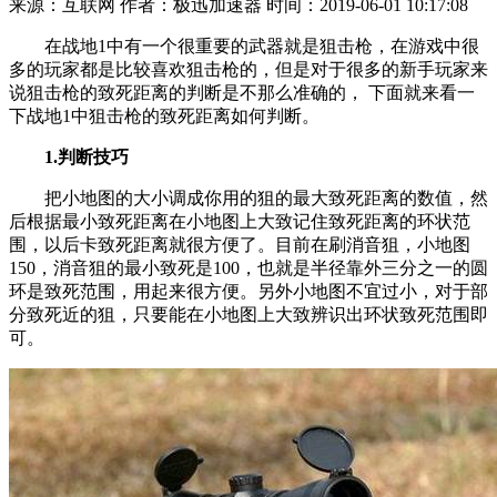
来源：互联网
作者：极迅加速器
时间：2019-06-01 10:17:08
在战地1中有一个很重要的武器就是狙击枪，在游戏中很
多的玩家都是比较喜欢狙击枪的，但是对于很多的新手玩家来
说狙击枪的致死距离的判断是不那么准确的， 下面就来看一
下战地1中狙击枪的致死距离如何判断。
1.判断技巧
把小地图的大小调成你用的狙的最大致死距离的数值，然
后根据最小致死距离在小地图上大致记住致死距离的环状范
围，以后卡致死距离就很方便了。目前在刷消音狙，小地图
150，消音狙的最小致死是100，也就是半径靠外三分之一的圆
环是致死范围，用起来很方便。另外小地图不宜过小，对于部
分致死近的狙，只要能在小地图上大致辨识出环状致死范围即
可。