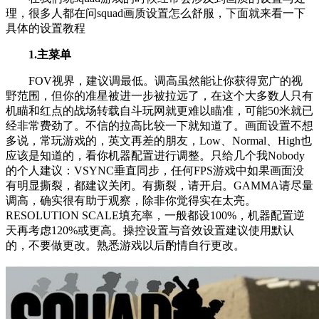
理，很多人都在问squad画质设置怎么舒服，下面就来看一下
具体的设置教程
1.主菜单
FOV视界，建议调最低。调高虽然能让你获得宽广的视
野范围，但你的准星被进一步被拉远了，在这个大多数人只有
机瞄和红点的战场转载自斗玩网就更难以瞄准，可能50米就已
经非常费劲了。不信的拉高比较一下就知道了。画面设置不想
多说，常玩游戏的，英文再差的朋友，Low、Normal、High也
应该是知道的，看你机器配置进行调整。只给几个我Nobody
的个人建议：VSYNC垂直同步，任何FPS游戏中如果画面没
有明显撕裂，都建议关闭。有撕裂，请开启。GAMMA请尽量
调高，确实很有助于观察，除非你觉得实在太亮。
RESOLUTION SCALE填充率，一般都设100%，机器配置逆
天再考虑120%或更高。操控设置与音效设置建议使用默认
的，不要做更改。熟悉游戏以后酌情自行更改。