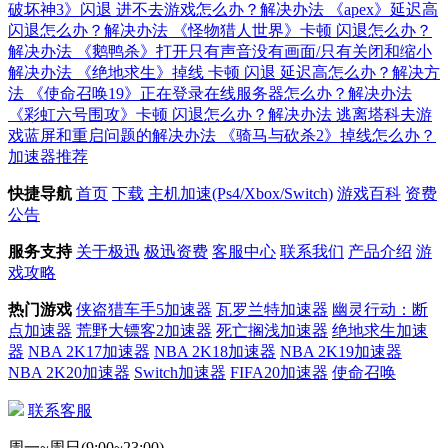
破坏神3》闪退 进不去游戏怎么办？解决办法
《apex》延迟高
闪退怎么办？解决办法
《怪物猎人世界》卡顿 闪退怎么办？
解决办法
《鹅鸭杀》打开只有声音没有画面/只有关闭和缩小
解决办法
《绝地求生》掉线 卡顿 闪退 延迟高怎么办？解决方
法
《使命召唤19》正在登录在线服务器怎么办？解决办法
《彩虹六号围攻》卡顿 闪退怎么办？解决办法
逃离塔科夫游
戏蓝屏和重启问题的解决办法
《骑马与砍杀2》掉线怎么办？
加速器推荐
快捷导航
首页
下载
主机加速(Ps4/Xbox/Switch)
游戏百科
资费
公告
服务支持
关于极迅
极迅资费
客服中心
联系我们
产品介绍
游
戏攻略
热门游戏
侠盗猎车手5加速器
瓦罗兰特加速器
幽灵行动：断
点加速器
荒野大镖客2加速器
死亡搁浅加速器
绝地求生加速
器
NBA 2K17加速器
NBA 2K18加速器
NBA 2K19加速器
NBA 2K20加速器
Switch加速器
FIFA20加速器
使命召唤
联系客服
周一~周日(9:00~23:00)