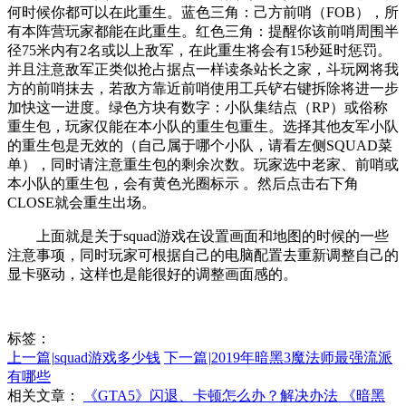
何时候你都可以在此重生。蓝色三角：己方前哨（FOB），所
有本阵营玩家都能在此重生。红色三角：提醒你该前哨周围半
径75米内有2名或以上敌军，在此重生将会有15秒延时惩罚。
并且注意敌军正类似抢占据点一样读条站长之家，斗玩网将我
方的前哨抹去，若敌方靠近前哨使用工兵铲右键拆除将进一步
加快这一进度。绿色方块有数字：小队集结点（RP）或俗称
重生包，玩家仅能在本小队的重生包重生。选择其他友军小队
的重生包是无效的（自己属于哪个小队，请看左侧SQUAD菜
单），同时请注意重生包的剩余次数。玩家选中老家、前哨或
本小队的重生包，会有黄色光圈标示 。然后点击右下角
CLOSE就会重生出场。
上面就是关于squad游戏在设置画面和地图的时候的一些
注意事项，同时玩家可根据自己的电脑配置去重新调整自己的
显卡驱动，这样也是能很好的调整画面感的。
标签：
上一篇
|
squad游戏多少钱
下一篇
|
2019年暗黑3魔法师最强流派
有哪些
相关文章：
《GTA5》闪退、卡顿怎么办？解决办法
《暗黑